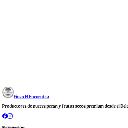
Direccion
Juan Jose Diaz 1661, Beccar, GBA
Buenos Aires, Argentina
Email
Hola@fincaelencuentro.org
Redes Sociales
@fincaelencuentrosnacks
Finca
El Encuentro
Productores de nueces pecan y frutos secos premium desde el Delt
Navegacion