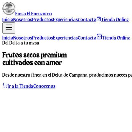
Finca
El Encuentro
Inicio
Nosotros
Productos
Experiencias
Contacto
Tienda Online
Inicio
Nosotros
Productos
Experiencias
Contacto
Tienda Online
Del Delta a tu mesa
Frutos secos
premium
cultivados con amor
Desde nuestra finca en el Delta de Campana, producimos nueces pec
Ir a la Tienda
Conocenos